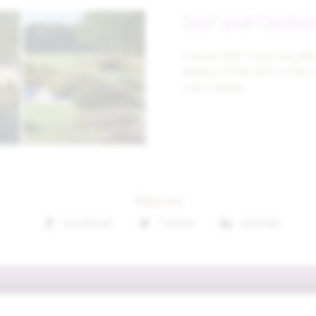
Golf and Castles
France Golf Tours has desi
history of the 16th centur
Loire Valley.
Share on
Facebook
Twitter
Linkedin