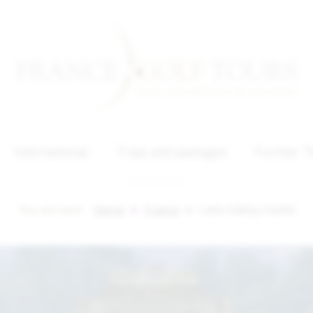
International
Trips and packages
Further T
You are here :
Home
France
Loire Valley Castle