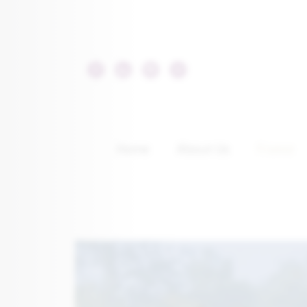
Home
About Us
France