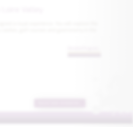
 Loire Valley
gned a royal experience. You will explore the
y castles, golf courses and gastronomy in the
Detailed Program...
REQUEST MORE INFORMATION...