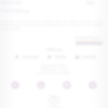
Veteran Golf Tour ANZAC &D.Day
Normandy
A golf trip of remembrance. Discover with our guides the sites of the
dramatic battles of the Great War (World War I) in Somme, and World War
II in Normandy.
Detailed Program...
Share on
Facebook
Twitter
Linkedin
France Golf Tours
75016 Paris • France
Tel: +33 (0) 1 41 22 00 81
Menu
Testimonials
Travel tips
Press