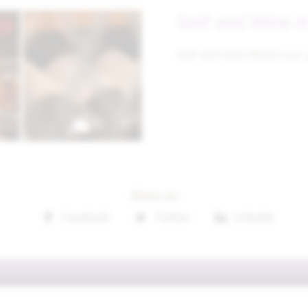
Golf and Wine i
Golf and Wine Blend your 
Share on
Facebook
Twitter
Linkedin