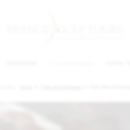
International
Trips and packages
Further T
re here :
Home
Trips and packages
Golf Wine & Gast