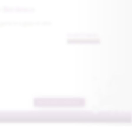
n Bordeaux
game to a glass of wine.
Detailed Program...
REQUEST MORE INFORMATION...