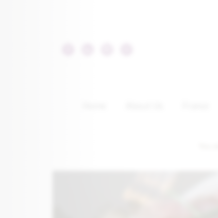
Home
About Us
France
You a